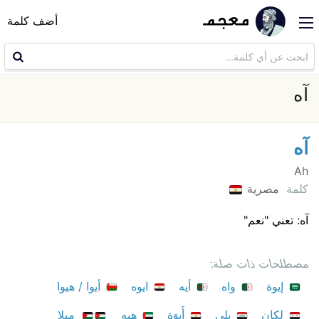
أضف كلمة
آه
آه
Ah
كلمة
مصرية
آه: تعني "نعم"
مصطلحات ذات صلة:
إيوة
واه
أيه
ايوه
أيوا / هيوا
لكان
بلي
أَيوَة
هيه
مبلا