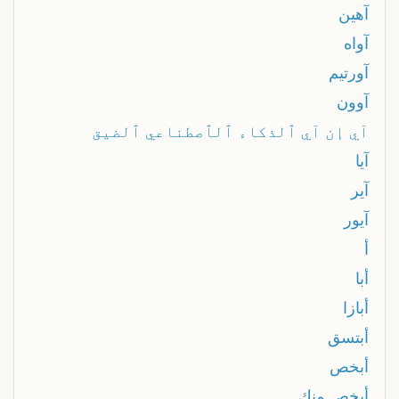
آهين
آواه
آورتيم
آوون
آي إن آي ٱلذكاء ٱلٱصطناعي ٱلضيق
آيا
آير
آيور
أ
أبا
أبازا
أبتسق
أبخص
أبخص منك