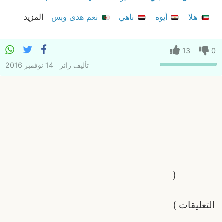
هلا
أيوه
ناهي
نعم هدى وبس
المزيد
13
0
تأليف
زائر
14 نوفمبر 2016
(
التعليقات
)