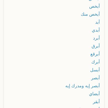
أبخص
أبخص منك
أبد
أبدي
أبرد
أبرق
أبرقع
أبرك
أبسل
أبصر
أﺑﺼﺮ إﻳﻪ وﻣﺪرك إﻳﻪ
أبضاي
أبقر