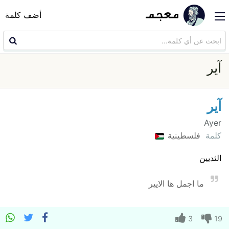
أضف كلمة
آير
آير
Ayer
كلمة
فلسطينية
الثديين
ما اجمل ها الايير
3
19