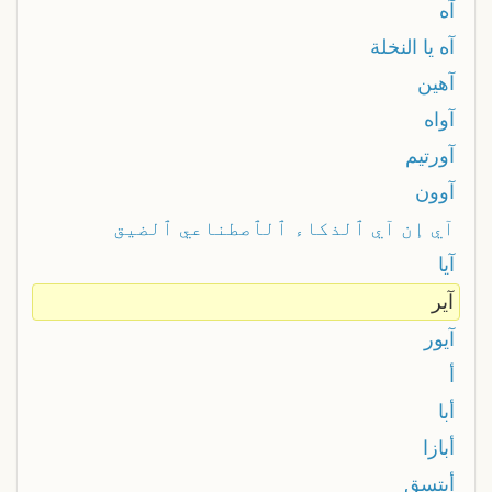
آه
آه يا النخلة
آهين
آواه
آورتيم
آوون
آي إن آي ٱلذكاء ٱلٱصطناعي ٱلضيق
آيا
آير
آيور
أ
أبا
أبازا
أبتسق