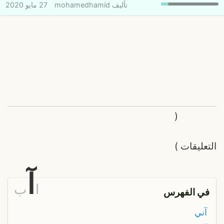
تأليف
mohamedhamid
27 مايو 2020
(
التعليقات
)
آ
ا
ب
في الفهرس
آني