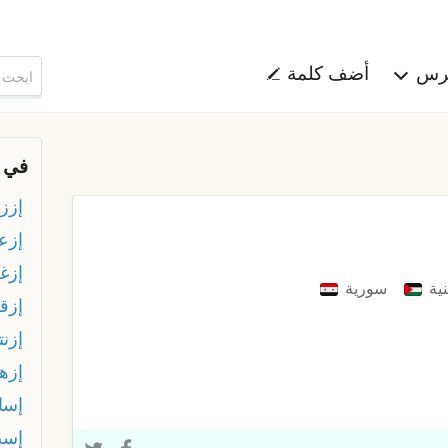
هرس
أضف كلمة
في 
إزز
إزع
إزغ
ية
سورية
إزق
إزنت
إزه
إسا
إس