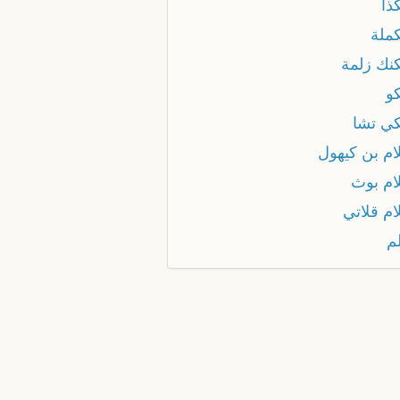
ذا
ملة
نك زلمة
و
ي تشا
ام بن كيهول
ام بوث
ام قلاتي
م