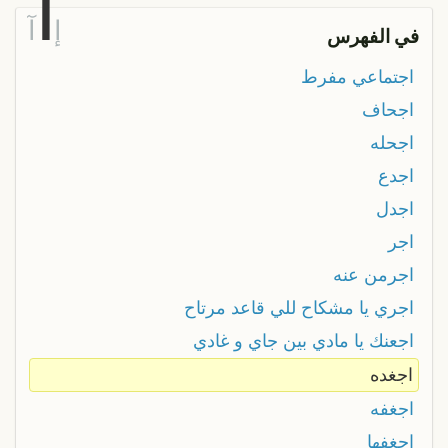
ا
إ
آ
في الفهرس
اجتماعي مفرط
اجحاف
اجحله
اجدع
اجدل
اجر
اجرمن عنه
اجري يا مشكاح للي قاعد مرتاح
اجعنك يا مادي بين جاي و غادي
اجغده
اجغفه
اجغفها