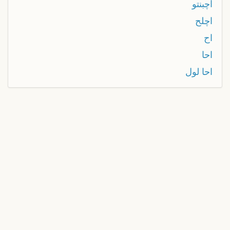
اچبنتو
اچلح
اح
احا
احا لول