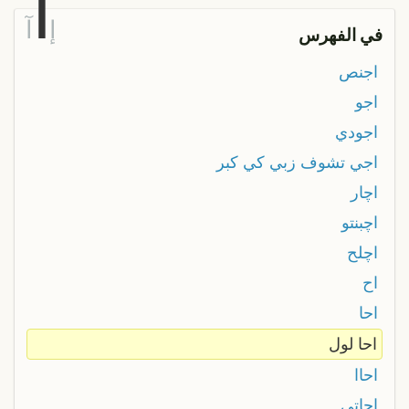
ا
إ
آ
في الفهرس
اجنص
اجو
اجودي
اجي تشوف زبي كي كبر
اچار
اچبنتو
اچلح
اح
احا
احا لول
احاا
احاتي