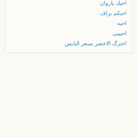
احبك ياروان
احبكم بزاف
احبه
احبيبى
احترگ الاخضر بسعر اليابس