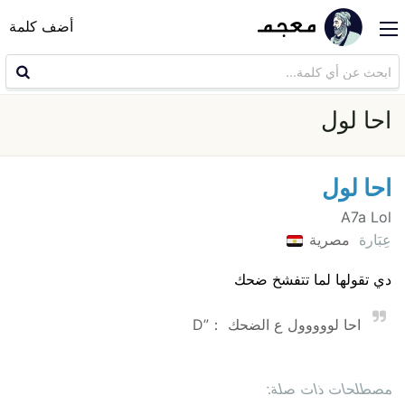
أضف كلمة
احا لول
احا لول
A7a Lol
عِبَارة
مصرية
دي تقولها لما تتفشخ ضحك
احا لووووول ع الضحك ：”D
مصطلحات ذات صلة: