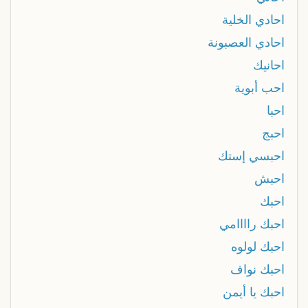
احادي الخلية
احادي العصبونة
احانيك
احب أبوية
احبا
احبج
احبسي إستك
احبش
احبك
احبك راااامي
احبك لولوه
احبك نواف
احبك يا أيمن