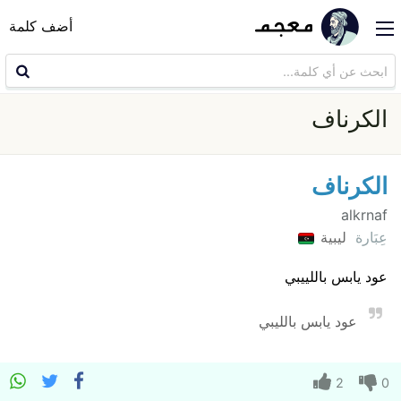
أضف كلمة
الكرناف
الكرناف
alkrnaf
عِبَارة
ليبية
عود يابس باللييبي
عود يابس بالليبي
2
0