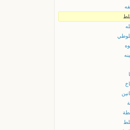
ه
لط
ه
وطي
ه
نه
خ
نين
طة
ط