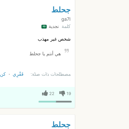
جحلط
ga7l
كلمة
نجدية
شخص غير مهذب
هي أنتم يا جحلط
مصطلحات ذات صلة:
فَقْرِي
كن
22
19
جحلط