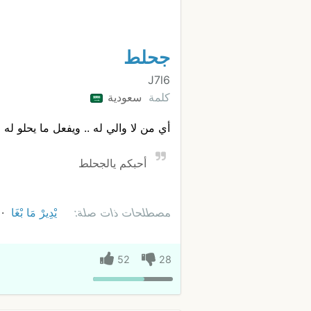
جحلط
J7l6
كلمة
سعودية
أي من لا والي له .. ويفعل ما يحلو له 
أحبكم يالجحلط
مصطلحات ذات صلة:
يْدِيرْ مَا بْغَا
52
28