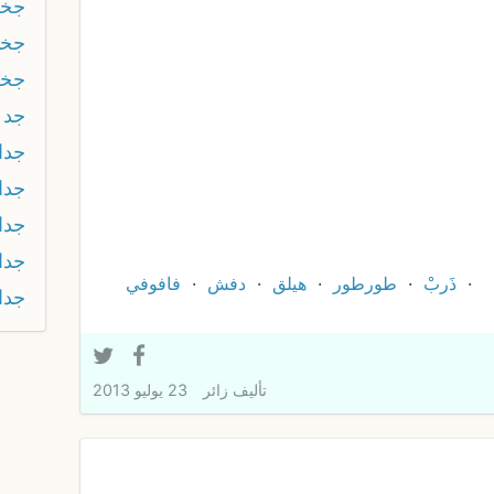
جخل
جخن
جخه
جد ا
جدا
جدا
جدا
جدا
ذَربْ
طورطور
هيلق
دفش
فافوفي
جدا
تأليف
زائر
23 يوليو 2013