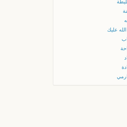
يطة
ة
لله عليك
ب
حة
د
دة
رمي