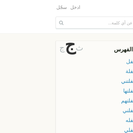
ادخل
سجّل
ج
ث
ڃ
الفهرس
ل
لة
لتني
لتها
لتهم
لني
له
لي