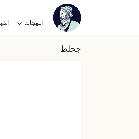
اللهجات
الف
جحلط