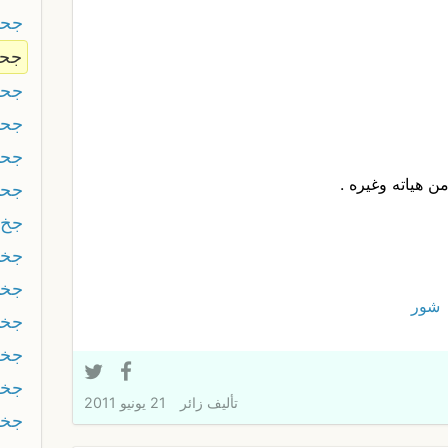
جحف
جح
جحل
جحل
جحو
من هياته وغيره .
جحي
جخ
جخا
جخا
شور
جخا
جخة
جخ
تأليف
زائر
21 يونيو 2011
جخل