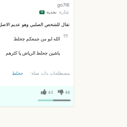
go7l6
عِبَارة
نجدية
تقال للشخص الصلبي وهو عديم الاص
الله ابو من جمعكم جحلط
ياشين جحلط الرياض يا كثرهم
مصطلحات ذات صلة:
جخلط
43
48