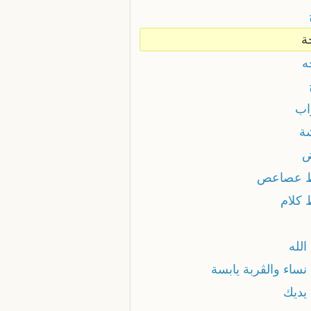
ة
ه
اب
ة
ض
 عصاعص
 كلام
الله
نساء والڨربة يابسة
 يديك