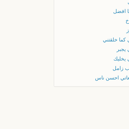
ا افضل
خ
ز
 كما خلقتني
 يجبر
 يخليك
ب زامل
عاتي احسن ناس