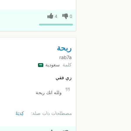
4
0
ربحة
rab7a
كلمة
سعودية
زي فقي
ولله انك ربحة
مصطلحات ذات صلة:
كِذيَهْ