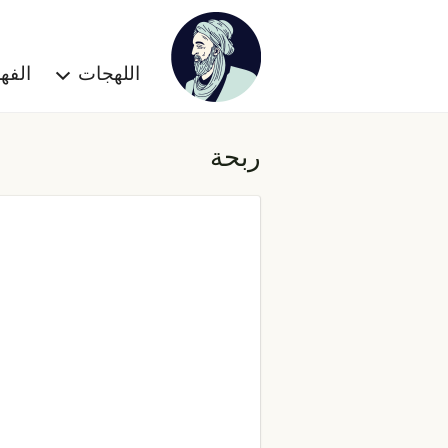
اللهجات
الف
ربحة