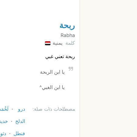
ربحة
Rabha
كلمة
يمنية
ربحة تعني غبي
يا ابن الربحة
يا ابن الغبي^
مصطلحات ذات صلة:
درو
لَخْمَ
الدلخ
خدية
فنطل
دثو