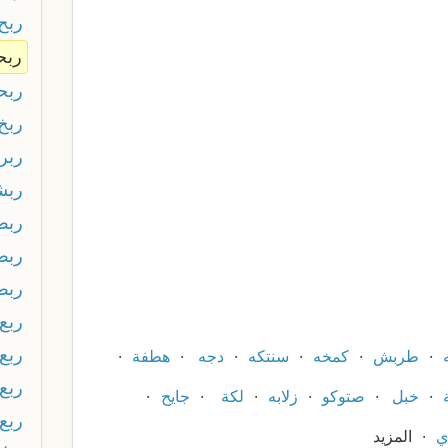
ربح
ربح
ربح
ربخ
ربر
ربش
رب
ربط
ربط
ربع
ربع 
ه
طربش
كمخه
سنتكه
دجه
هطفة
ربع 
خبل
صتوكو
زلابه
لكة
جايح
ربع
ي
المزيد