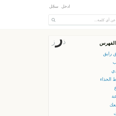
ادخل
سجّل
ر
ذ
ز
الفهرس
ق رايق
ب
دي
 الحذاء
عة
يعك