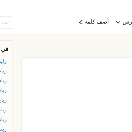
هرس
أضف كلمة
في 
راي
ربا
ربا
رباط
رباع
ربا
ربا
ربت