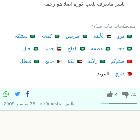
ياسر مايعرف يلعب كورة اصلا هو رخمه
مصطلحات ذات صلة:
درو
لَخْمَه
طربش
كمخه
سنتكه
دجه
هطفة
الدلخ
خدية
خبل
صتوكو
زلابه
لكة
جايح
فنطل
دثوي
المزيد
8
24
تأليف
mr0meshal
28 سبتمبر 2009