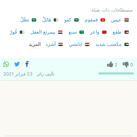
مصطلحات ذات صلة:
عيس
قمقوم
كفو
هَايَلْ
بَطَلْ
طقع
واعر
سنع
بيمزئع العقل
فُورْ
مكسب شديد
اباتشي
أشرد
المزيد
2
0
تأليف
زائر
23 فبراير 2021