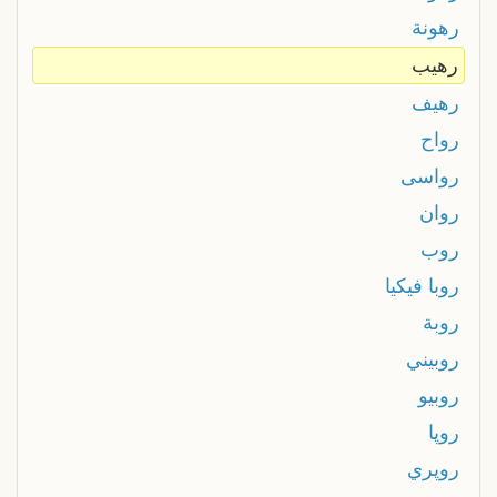
رهونة
رهيب
رهيف
رواح
رواسى
روان
روب
روبا فيكيا
روبة
روبيني
روبيو
روپا
روپري