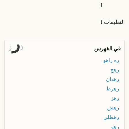
(
التعليقات
)
ر
ذ
ز
في الفهرس
ره راهو
رهج
رهدان
رهرط
رهز
رهش
رهطلي
رهو