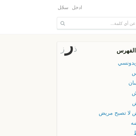
ادخل
سجّل
ر
ذ
ز
الفهرس
يدونسي
س
ان
ش
ض
 لا تصبح مريض
ه