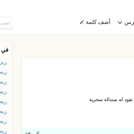
هرس
أضف كلمة
في 
ريز
ري
ريس
ري
ر تقود له سندالة سحرية
ري
ريض
ريض
ريط