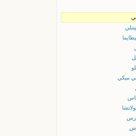
ي
تنلي
طايما
ل
و
ي ميكي
اس
لاتشا
رس
س