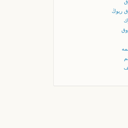
ق
ق ريوڭ
ك
وق
مه
م
ف