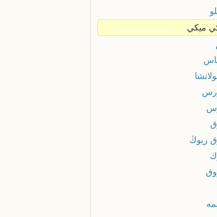
و
ي ميكي
اس
لاتشا
رس
س
ق
ق ريوڭ
ك
وق
مه