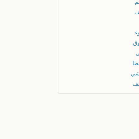
م
ف
ء
وق
ي
طا
شي
ف