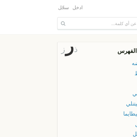
ادخل
سجّل
ر
ذ
ز
الفهرس
ه
ي
تنلي
طايما
ل