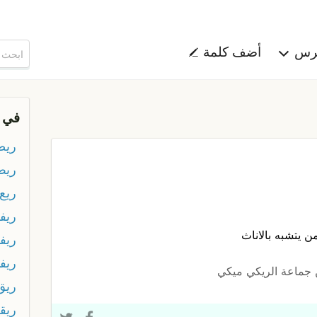
هرس
أضف كلمة
في 
ريض
ريط
ريع
ريف
 يتشبه بالاناث
ريفي
ريفي
 جماعة الريكي ميكي
ريق
ريق