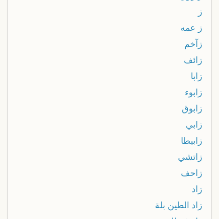
ز
ز عمه
زآخم
زائف
زابا
زابوء
زابوق
زابي
زابيطا
زاتشي
زاحف
زاد
زاد الطين بلة