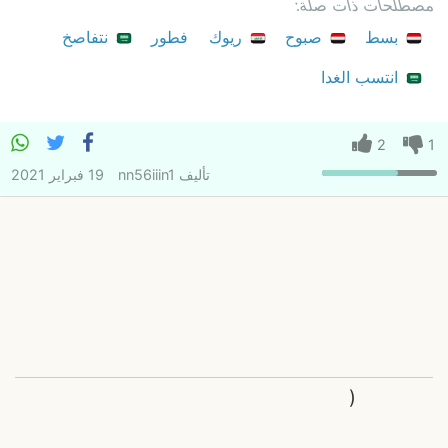
مصطلحات ذات صلة:
بسط
صبوح
ريوك
فطور
نتفاصخ
انتسب الغدا
2
1
تأليف
nn56iiin1
19 فبراير 2021
(