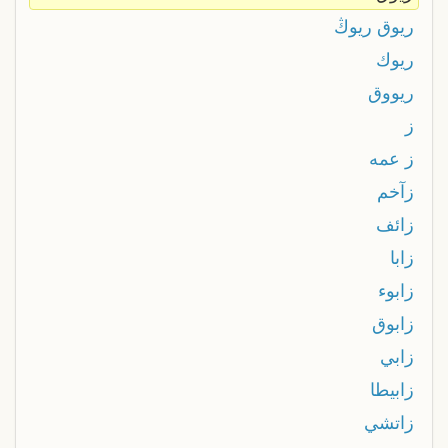
ريوق ريوڭ
ريوك
ريووق
ز
ز عمه
زآخم
زائف
زابا
زابوء
زابوق
زابي
زابيطا
زاتشي