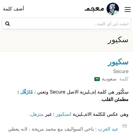
أضف كلمة
سكيور
سكيور
Secure
كلمة
سعودية
سِكْيُور هي كلمة اِنݠليزية الاصل Secure وتعني :
مُتَزَهِّل
:
مطمئن القلب
.
وهي عكس للكلمة الانݠليزية
انسكيور
: غير
متزهل
.
عبد الغرب
: ياخي السواليف مع محمد مريحة ، لانه يعطي