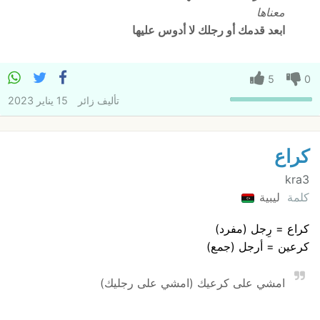
معناها
ابعد قدمك أو رجلك لا أدوس عليها
5
0
تأليف
زائر
15 يناير 2023
كراع
kra3
كلمة
ليبية
كراع = رِجل (مفرد)
كرعين = أرجل (جمع)
امشي على كرعيك (امشي على رجليك)