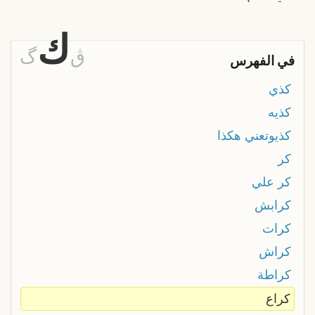
ك
ڨ
گ
في الفهرس
كذي
كذيه
كذيوتعني هكذا
كر
كر علي
كرابش
كرات
كراش
كراطة
كراع