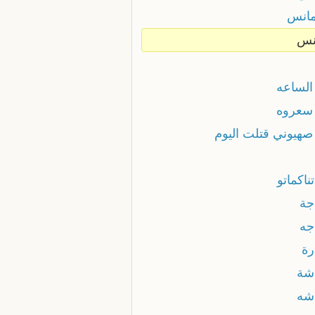
مانس
نس
الساعه
سعروه
صهيوني قتلت اليوم
ناكماتو
جة
جه
رة
شة
شه