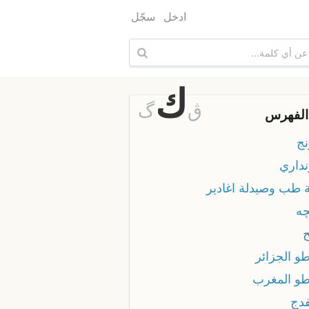
ادخل
سجّل
ك
ڨ
گ
الفهرس
نج
نداري
ة طب وصيدلة اغادير
چه
ح
و الجزائر
طو المغرب
فدج