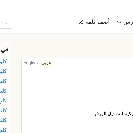
هرس
أضف كلمة
في 
كلو
عربي
English
كلو
كلي
كلي
كلي
كليط
ة للمناديل الورقية
كلي
كلي