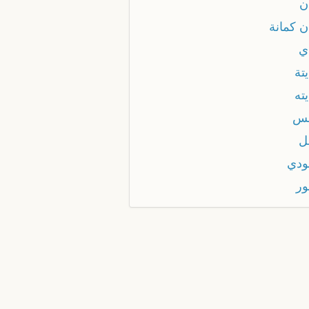
ن
ن كمانة
ي
تة
ته
بس
ل
ودي
ور