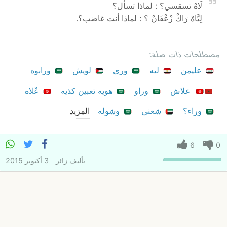
لَاهْ تسقسي؟ : لماذا تسأل؟
لِيَّاهْ رَاكْ زْعْفَانْ ؟ : لماذا أنت غاضب؟.
مصطلحات ذات صلة:
عليمن
ليه
ورى
لويش
ورابوه
علاش
وراو
هويه تعبين كذيه
عْلاه
وراء؟
شعنى
وشوله
المزيد
6
0
تأليف
زائر
3 أكتوبر 2015