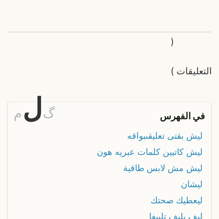
(
التعليقات
)
ل
گ
م
في الفهرس
ليش بقتى تعليقىبواقه
ليش كاتبين كلمات عبريه هون
ليش مش لابس طاقية
ليشان
ليعطيك صحتك
ليف يليف تلييفا