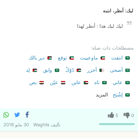
ليك: أنظر، انتبه
ليك ليك هذا : أنظر لهذا
مصطلحات ذات صلة:
انتفت
ماوعييت
توقع
دير بالك
أصحى
أخزر
دُوْكْ
وايق
لِد
عاني
ناه
عاين
عيّن
بص
إشْبَح
المزيد
5
0
تأليف
Waghlis
30 مايو 2018