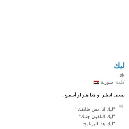
ليك
lek
كلمة
سورية
بمعنى انظـر او هذا هـو او أسمـع..
"ليك انا مش طايقك "
"ليك التلفون جنبك"
"ليك هذا البرنامج"