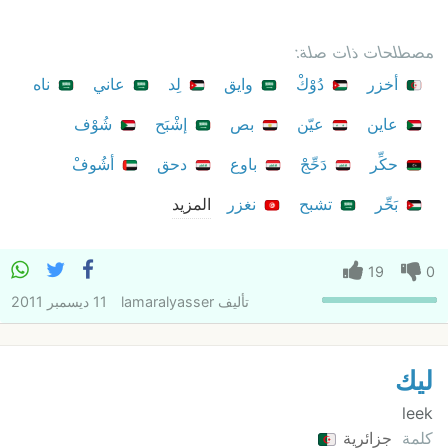
مصطلحات ذات صلة:
أخزر
دُوْكْ
وايق
لِد
عاني
ناه
عاين
عيّن
بص
إشْبَح
شُوْف
حكِّر
دَحِّجْ
باوع
دحق
أشُوفْ
بَحِّر
تشبح
نغزر
المزيد
19
0
تأليف
lamaralyasser
11 ديسمبر 2011
ليك
leek
كلمة
جزائرية