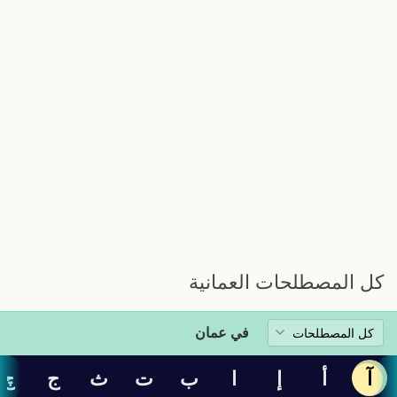
كل المصطلحات العمانية
في عمان
آ
أ
إ
ا
ب
ت
ث
ج
چ