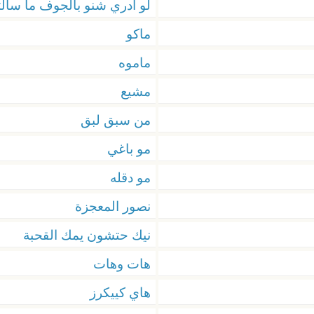
لو ادري شنو بالجوف ما سأل
ماكو
ماموه
مشيع
من سبق لبق
مو باغي
مو دقله
نصور المعجزة
نيك حتشون يمك القحبة
هات وهات
هاي كييكرز