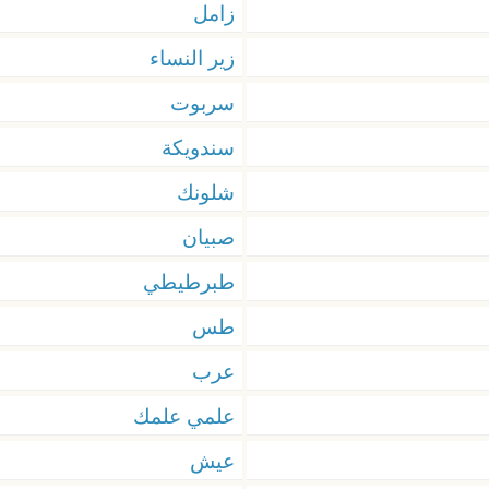
زامل
زير النساء
سربوت
سندويكة
شلونك
صبيان
طبرطيطي
طس
عرب
علمي علمك
عيش