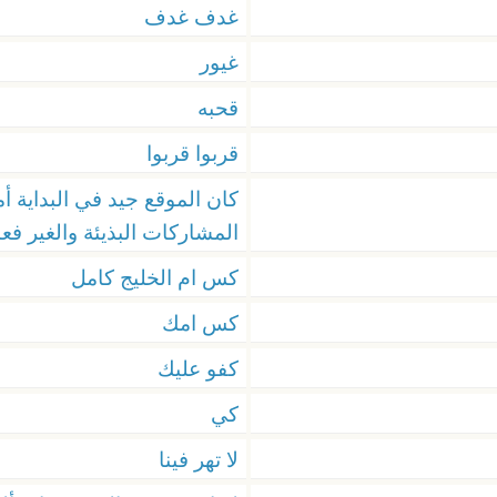
غدف غدف
غيور
قحبه
قربوا قربوا
كان الموقع جيد في البداية أ
المشاركات البذيئة والغير فعا
كس ام الخليج كامل
كس امك
كفو عليك
كي
لا تهر فينا