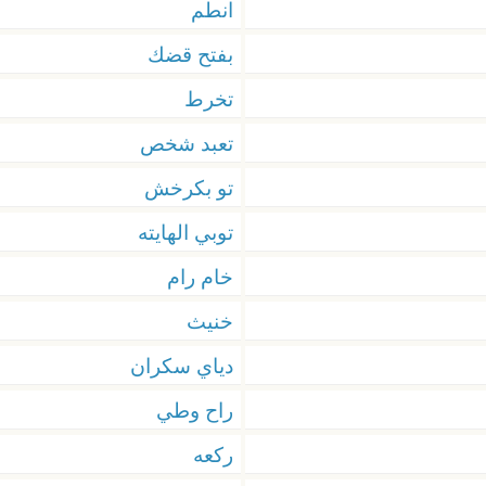
انطم
بفتح قضك
تخرط
تعبد شخص
تو بكرخش
توبي الهايته
خام رام
خنيث
دياي سكران
راح وطي
ركعه