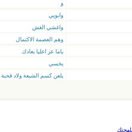
و
وابويي
واغشي الغش
وهم العصمة الاكتمال
ياما عز اعليا بعادك
يخسي
يلعن كسم الشيعة ولاد قحبة 
بلهجتك