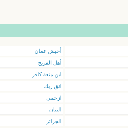
أحبش عمان
أهل الفريج
ابن متعة كافر
اتق ربك
ازحمي
الببان
الجزائر