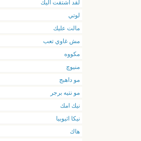
لقد اشتقت اليك
لوتي
مالت عليك
مش غاوي تعب
مكووه
منيوچ
مو داهبج
مو نتيه برجر
نيك امك
نيكا اثيوبيا
هاك