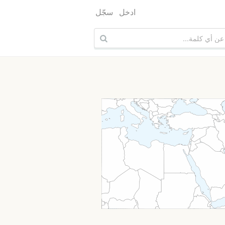
ادخل
سجّل