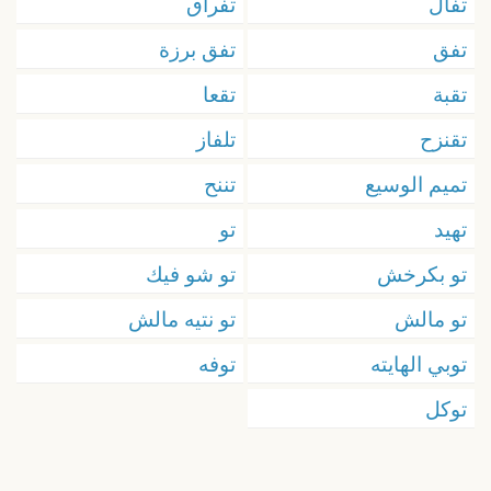
تفال
تفراق
تفق
تفق برزة
تقبة
تقعا
تقنزح
تلفاز
تميم الوسيع
تننح
تهيد
تو
تو بكرخش
تو شو فيك
تو مالش
تو نتيه مالش
توبي الهايته
توفه
توكل