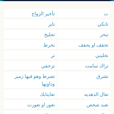
ت
تأخير الزواج
تانكي
تاير
تبحر
تجليخ
تحفف او يحفف
تخرط
تخليني
تر
تراك سامت
تزحفي
تشرق
تضرط وهو فيها زمبر
وداويها
تعال الدهديه
تعاينابك
تعبد شخص
تعور او تعورت