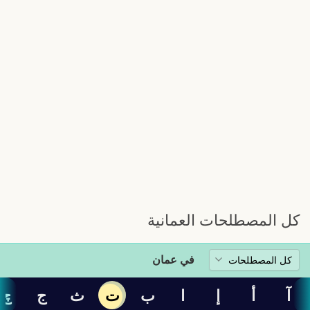
كل المصطلحات العمانية
في عمان
آ
أ
إ
ا
ب
ت
ث
ج
چ