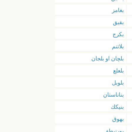
بغامز
بقبق
بكرج
بلاتنم
بلچان او بلجان
بلعلع
بلوبل
بناناستان
بنيكك
بهوق
بورنيطة