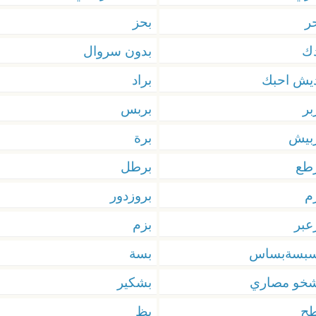
ر
بحز
ك
بدون سروال
يش احبك
براد
بر
بربس
بيش
برة
طع
برطل
م
بروزدور
عبر
بزم
سبسةبساس
بسة
شخو مصاري
بشكير
طح
بظ