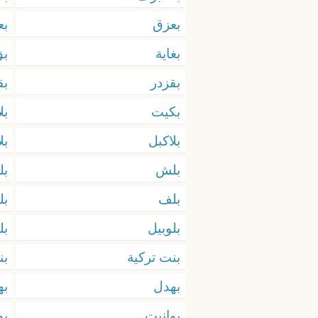
بعزق
بع
بغاية
ب
بقزدر
بق
بكيت
بل
بلاكبل
بل
بلش
بل
بلف
بل
بلوبيل
بل
بنت تركية
ب
بهدل
به
بوانيت
بو