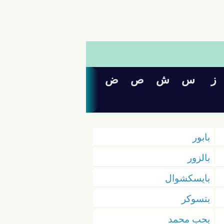
ز
س
ش
ص
ض
بابور
بالزور
بايسكشوال
بتسوكر
بحب محمد