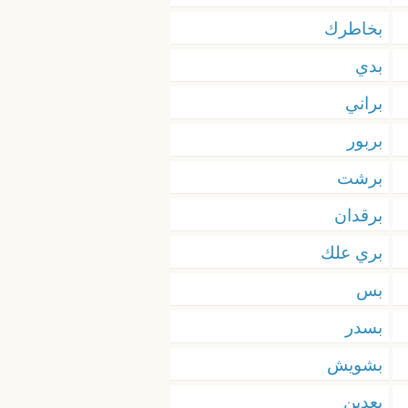
بخاطرك
بدي
براني
بربور
برشت
برقدان
بري علك
بس
بسدر
بشويش
بعدين