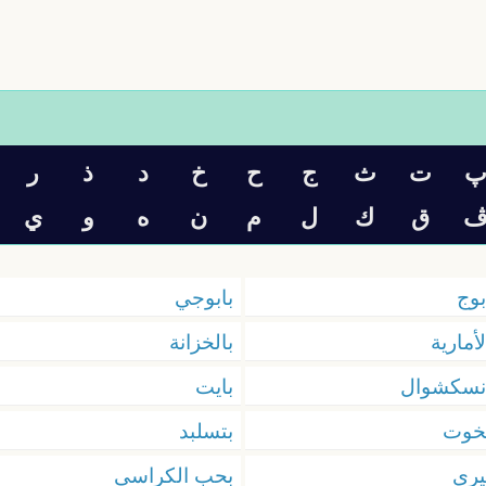
ت
ث
ج
ح
خ
د
ذ
ر
ق
ك
ل
م
ن
ه
و
ي
بوج
بابوجي
لأمارية
بالخزانة
نسكشوال
بايت
خوت
بتسلبد
يري
بحب الكراسي