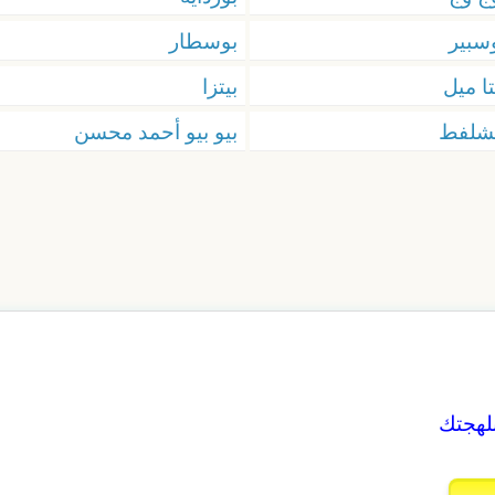
سبير
بوسطار
تا ميل
بيتزا
شلفط
بيو بيو أحمد محسن
بلهجتك