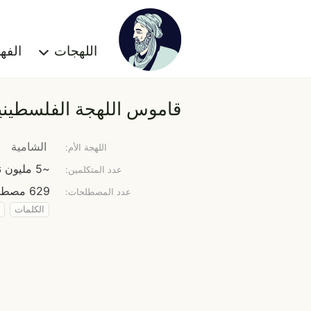
اللهجات
الف
قاموس اللهجة الفلسطيني
الشامية
اللهجة الأم:
~5 مليون نسمة
عدد المتكلمين:
629 مصطلح
عدد المصطلحات:
الكلمات