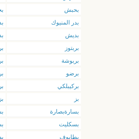
بحبش
بح
بدر المنيوك
بد
بديش
بد
بربتوز
بر
بربوشة
بر
برضو
بر
بركيبلكي
بر
بز
بز
بسارةبصارة
ب
بسكليت
ب
بطابوف
ب