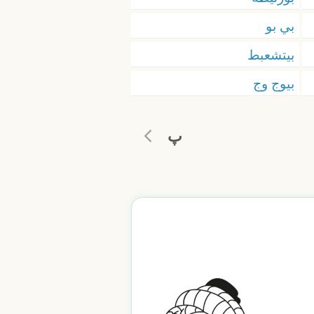
بي بو
بيتشعبط
بيوج وج
پ