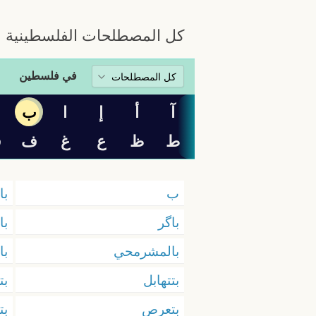
كل المصطلحات الفلسطينية
في فلسطين
آ
أ
إ
ا
ب
پ
ط
ظ
ع
غ
ف
ڤ
ب
با
باگر
با
بالمشرمحي
با
بتتهابل
بت
بتعرص
بت