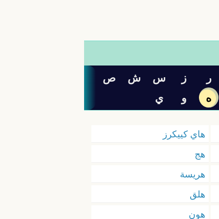
ر
ز
س
ش
ص
ه
و
ي
هاي كييكرز
هج
هريسة
هلق
هون