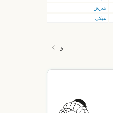
هيرش
هيكي
و