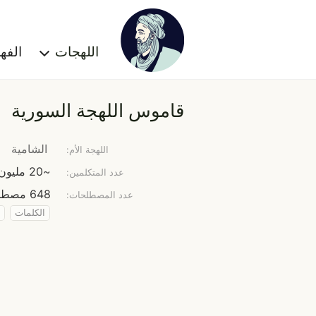
اللهجات
الف
قاموس اللهجة السورية
الشامية
اللهجة الأم:
~20 مليون نسمة
عدد المتكلمين:
648 مصطلح
عدد المصطلحات:
الكلمات