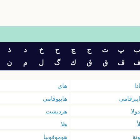
پ
ت
ج
چ
ح
خ
د
ذ
ڤ
ق
ڨ
ك
گ
ل
م
ن
دا
هاي
يبرقامي
هايبوقامي
ولا
هردبشت
أ
هلا
تة
هوموفوبيا