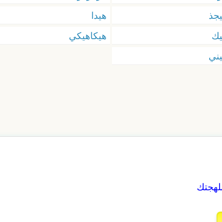
جذ
هيدا
يك
هيكاهيكي
ني
بلهجتك