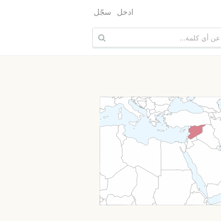
ادخل
سجّل