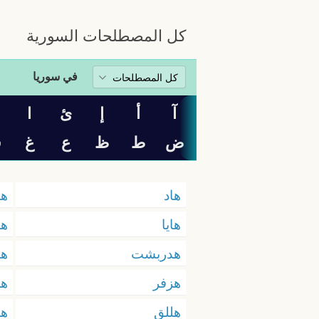
كل المصطلحات السورية
في سوريا
آ
أ
إ
ئ
ا
ب
ض
ط
ظ
ع
غ
ف
هاد
ها
هايا
ها
هدربشت
هد
هزفر
هل
هللق
هو