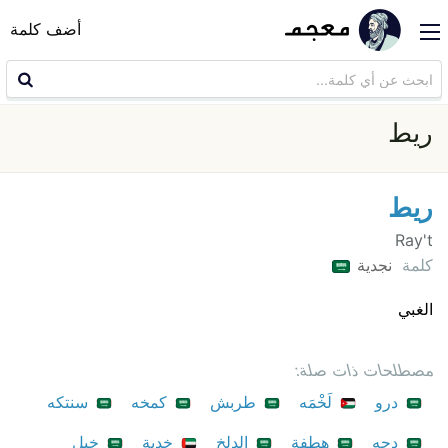
أضف كلمة
ريط
ريط
Ray't
كلمة
نجدية
الغبي
مصطلحات ذات صلة:
درو
لَخْمَه
طربش
كمخه
سنتكه
دجه
هطفة
الدلخ
خدية
خبل