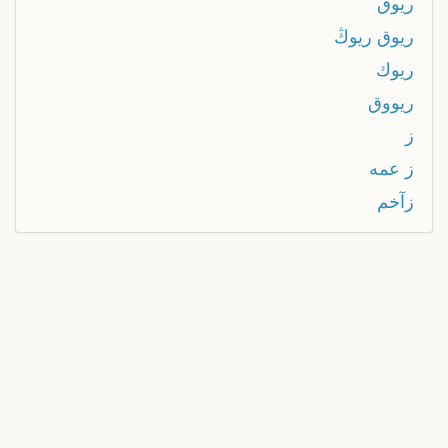
ريوق
ريوق ريوڭ
ريوك
ريووق
ز
ز عمه
زآخم