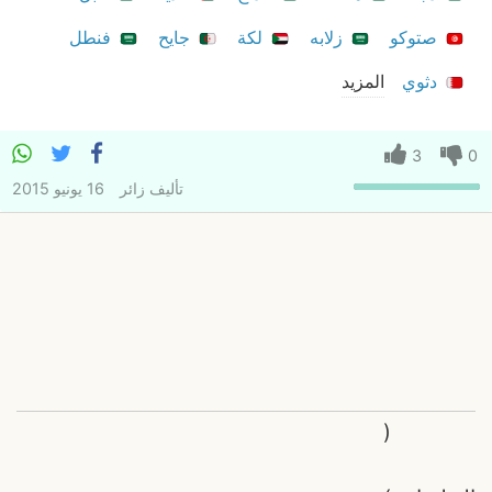
صتوكو
زلابه
لكة
جايح
فنطل
دثوي
المزيد
3
0
تأليف
زائر
16 يونيو 2015
(