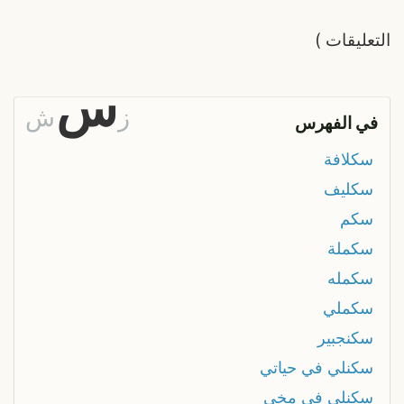
التعليقات
)
س
ز
ش
في الفهرس
سكلافة
سكليف
سكم
سكملة
سكمله
سكملي
سكنجبير
سكنلي في حياتي
سكنلي في مخي