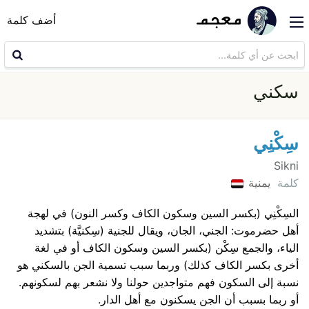
أضف كلمة
سكني
سِكْنِي
Sikni
كلمة
يمنية
السِكْنِي (بكسر السين وسكون الكاف وكسر النون) في لهجة
أهل حضرموت: الجني، الجان، ويقال للجنية (سِكنيَّة) بتشديد
الياء، والجمع سِكْن (بكسر السين وسكون الكاف أو في لغة
أخرى بكسر الكاف كذلك) وربما سبب تسمية الجن بالسكني هو
نسبة إلى السكون فهم متواجدين حولنا ولا نشعر بهم لسكونهم.
أو ربما بسبب أن الجن يسكنون مع أهل الدار.