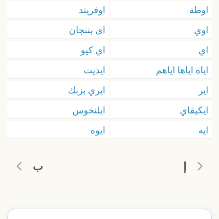
اوطة
اوفريتد
اوي
اى بتنجان
اي
اي كيو
اياه اياها اياهم
ايديت
اير
ايري بزبك
ايكيقاي
ايلنخوس
ايه
ايوه
إ
ب