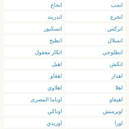
انجب
انخاع
انخرع
اندريتد
انركس
انسكيور
انسلال
انطبخ
انطلوجي
انكار معقول
انكش
اهبل
اهدار
اهقاو
اهلا
اهلاوي
اهيقاو
اوباما المصرى
اوبرمنش
اوتاكي
اورا
اوريدي