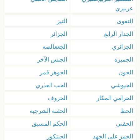
عربيزي
التقوى
التيز
الجدار الرابع
الجزائر
الجزائري
الجععالصه
الجميزة
الجنس الآخر
الجون
الجوهر قمر
الجيوشي
الحب العذري
الحرامي المكار
الحروف
الحظ
الحقنة الشرجية
الحقني
الحكم المسبق
الحمز على الجهد
الحنتكور