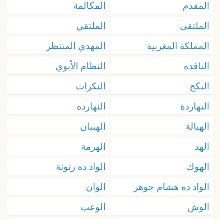
المقدم
المكالمة
الملتقى
الملتقي
المملكة المغربية
المهدي المنتظر
النافذه
النظام الأبوي
النكح
النكزات
النهاردة
النهارده
الهبالة
الهببان
الهد
الهرمة
الهوك
الواد ده زتونة
الواد ده هشام جوهر
الوان
الوش
الوعب