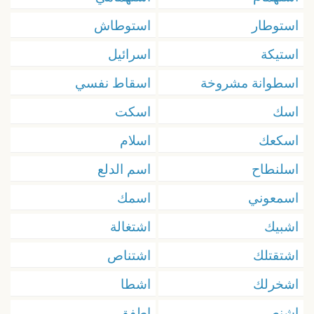
استوطار
استوطاش
استيكة
اسرائيل
اسطوانة مشروخة
اسقاط نفسي
اسك
اسكت
اسكعك
اسلام
اسلنطاح
اسم الدلع
اسمعوني
اسمك
اشبيك
اشتغالة
اشتقتلك
اشتناص
اشخرلك
اشطا
اشنص
اطفق