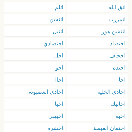
اتق الله
اتلم
اتمزرب
اتنشن
اتنشن هور
اتنيل
اجتصاد
اجتصادي
اجحاف
اجل
اجندة
اجو
احا
احاا
احادي الخلية
احادي العصبونة
احانيك
احبا
احبه
احبيبى
احتقان الغبطة
احشره