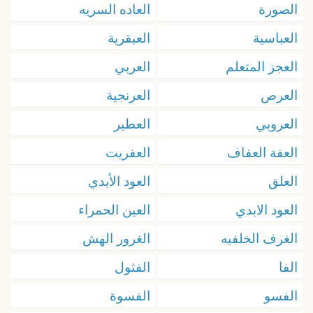
الصورة
العاده السريه
العباسية
العبقرية
العجز المتعلم
العربي
العرص
العرنجية
العروبي
العطير
العفة العفاف
العفريت
العلق
العود الأبدي
العود الابدي
العين الحمراء
الغرف الخلفيه
الغرور الهش
الفا
الفثول
الفسو
الفسوة