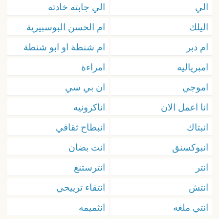
الي
الي جابته خادته
اليلك
ام الحسن البوسبيرية
ام دبر
ام شنطة او ابو شنطة
امبرياليه
امراءة
اموجي
ان بي سي
انا اعمل الان
اناكرونيه
انبتاك
انبطاح ثقافي
انبوكسنق
انت بضان
انتر
انترستنغ
انتش
انتقاء ترييحي
انتي ملغه
انثميمه