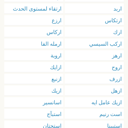
اربد
ارتقاء لمستوى الحدث
ارتكاس
ارزع
ارك
اركاس
اركب السيسي
ارمله الفا
ارهز
اروبة
اروح
ازايك
ازرف
ازنبع
ازهل
ازيك
ازيك عامل ايه
اسانسير
است رنيم
استبآج
استبينا
استحتان