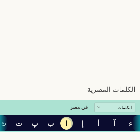
الكلمات المصرية
في مصر
ء
آ
أ
إ
ا
ب
پ
ت
ث