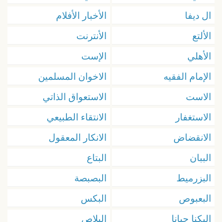
ال ديفا
الأخبار الأفلام
الألتع
الأنترنت
الأهلي
الإست
الإمام الفقيه
الاخوان المسلمين
الاست
الاستعواق الذاتي
الاستغفار
الانتقاء الطبيعي
الانقضاض
الانكار المعقول
الببان
البتاع
البزرميط
البصبصة
البعبوص
البكس
البكنا حبانا
البلاص