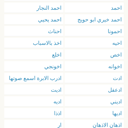
احمد
احمد النجار
احمد خيري ابو حويج
احمد يحيي
احمونا
احناث
احيه
اخذ بالاسباب
اخص
اخلع
اخوانه
اخونجي
ادت
ادرب الابرة اسمع صوتها
ادعفل
اديت
اديني
اديه
اديها
اذذا
اذهان الاذهان
ار