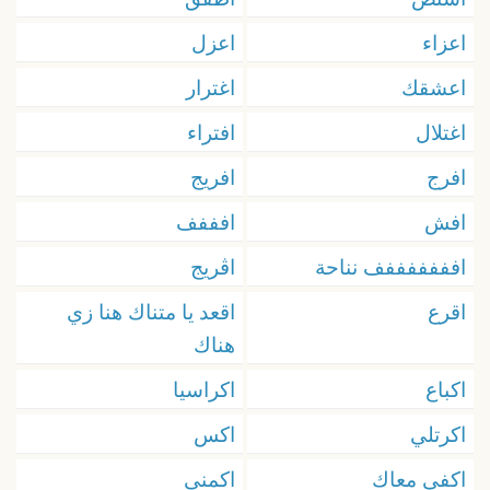
اعزاء
اعزل
اعشقك
اغترار
اغتلال
افتراء
افرج
افريج
افش
افففف
افففففففف نناحة
اڤريج
اقرع
اقعد يا متناك هنا زي
هناك
اكباع
اكراسيا
اكرتلي
اكس
اكفي معاك
اكمني