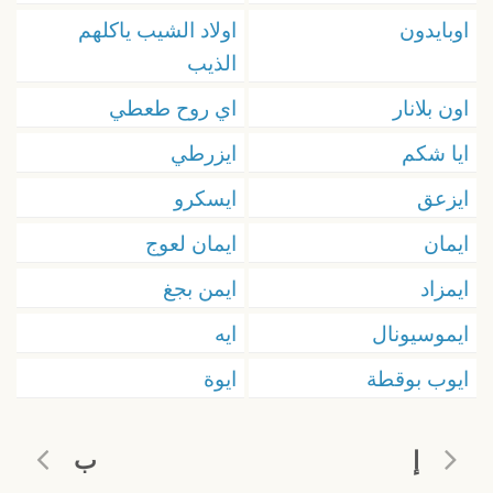
اوبايدون
اولاد الشيب ياكلهم
الذيب
اون بلانار
اي روح طعطي
ايا شكم
ايزرطي
ايزعق
ايسكرو
ايمان
ايمان لعوج
ايمزاد
ايمن بجغ
ايموسيونال
ايه
ايوب بوقطة
ايوة
إ
ب