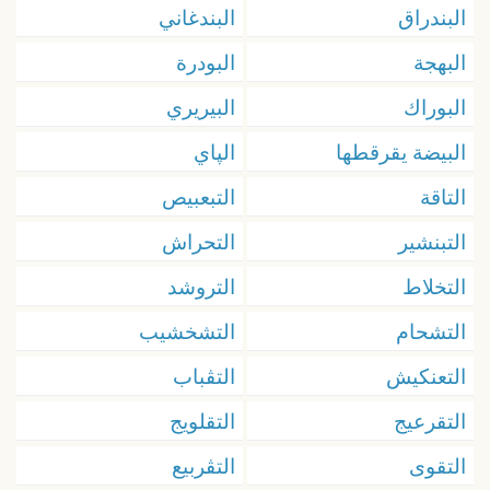
البندراق
البندغاني
البهجة
البودرة
البوراك
البيريري
البيضة يقرقطها
الپاي
التاقة
التبعبيص
التبنشير
التحراش
التخلاط
التروشد
التشحام
التشخشيب
التعنكيش
التڤباب
التقرعيج
التقلويج
التقوى
التڨربيع