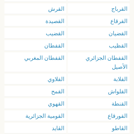
القرباج
القرش
القرقاع
القصيدة
القضيان
القضيب
القظيب
القفطان
القفطان الجزائري
القفطان المغربي
الأصيل
القلابة
القلاوي
القلواش
القمح
القنطة
القهوي
القورقاع
القومية الجزائرية
الڨاطو
الڨايد