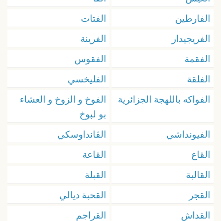
الفارطين
الفتات
الفريجيدار
الفرينة
الفقمة
الفقوس
الفلقة
الفليخسي
الفواكه باللهجة الجزائرية
الفوخ و الزوخ و العشاء
بو لبوخ
الفيونداشي
الڤانداوسكي
القاع
القاعة
القالبة
القبلة
القجر
القحبة ديالي
القداش
القراجم