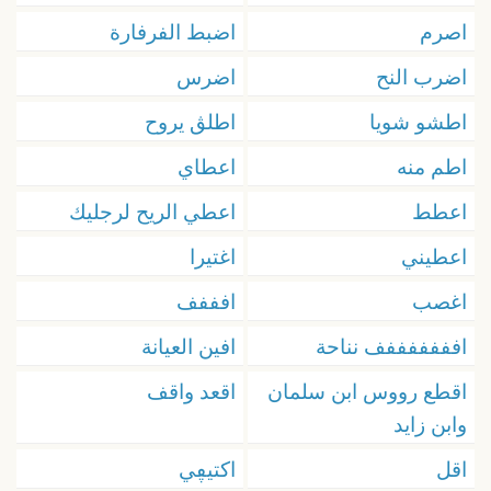
اصرم
اضبط الفرفارة
اضرب النح
اضرس
اطشو شويا
اطلڨ يروح
اطم منه
اعطاي
اعطط
اعطي الريح لرجليك
اعطيني
اغتيرا
اغصب
افففف
افففففففف نناحة
افين العيانة
اقطع رووس ابن سلمان
اقعد واقف
وابن زايد
اقل
اكتيڥي