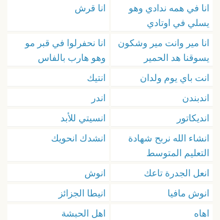
انا في همه ندادي وهو
انا قرش
يسلي في اوتادي
انا مير وانت مير وشكون
انا نحفرلوا في قبر مو
يسوقنا هد الحمير
وهو هارب بالفاس
انت باي يوم ولدان
انتيك
اندبندن
اندر
انديكاتور
انسيتي للأبد
انشاء الله نربح شهادة
انشدك انحويك
التعليم المتوسط
انعل الجدرة تاعك
انوش
انوش مافيا
انيطا الجزائز
اهاه
اهل الحبشة