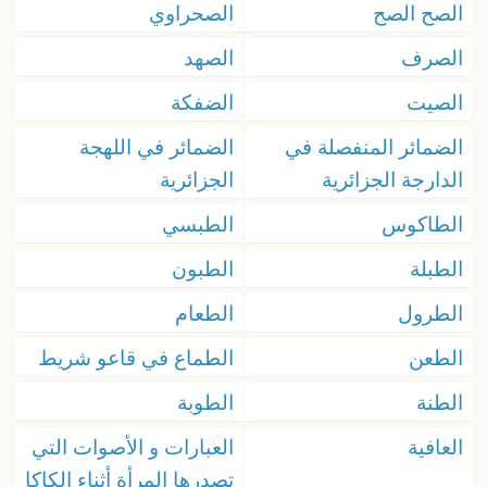
الصح الصح
الصحراوي
الصرف
الصهد
الصيت
الضفكة
الضمائر المنفصلة في
الضمائر في اللهجة
الدارجة الجزائرية
الجزائرية
الطاكوس
الطبسي
الطبلة
الطبون
الطرول
الطعام
الطعن
الطماع في قاعو شريط
الطنة
الطوبة
العافية
العبارات و الأصوات التي
تصدرها المرأة أثناء الكاكا