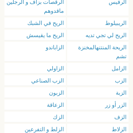
الرفيس
الرقصات بزاف و الرجلين
ماقدوهم
الريبيلوط
الريح في الشبك
الريح لي تجي تديه
الريح ما يقيسش
الريحة المنتنهالمخنزة
الزاباندو
تشم
الزامل
الزاولي
الزب
الزب الصناعي
الزبة
الزبون
الزر أو زر
الزعاقة
الزف
الزك
الزلاط
الزلط و التفرعين