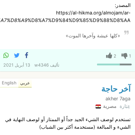
ar/%D8%A2%D8%AE%D8%B1
%D8%A7%D9%84%D8%AD%