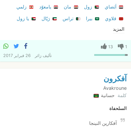
اَبَضاي
زول
مان
يامعوّد
زلمي
قلاوي
بيرا
تراس
رَيّال
يا زول
المزيد
13
1
تأليف
زائر
26 فبراير 2017
آفكرون
Avakroune
كلمة
حسانية
السلحفاة
آفكارين النينجا