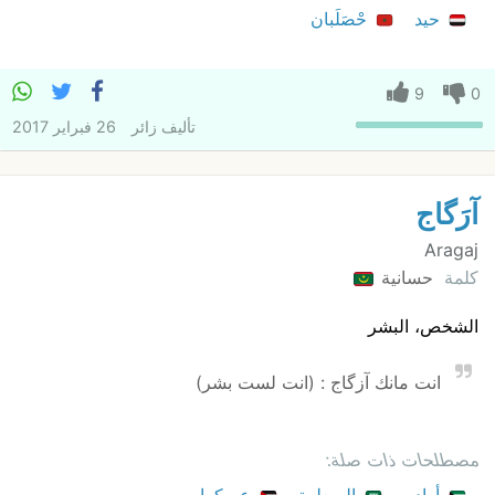
حيد
حْصَلَبان
9
0
تأليف
زائر
26 فبراير 2017
آرَگاج
Aragaj
كلمة
حسانية
الشخص، البشر
انت مانك آزگاج : (انت لست بشر)
مصطلحات ذات صلة: