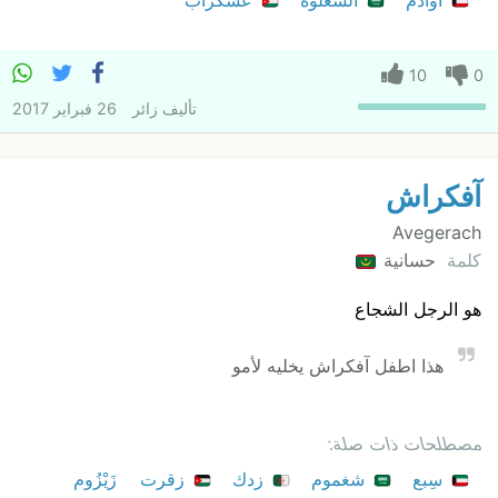
أوادم
السعلوة
عسكراب
10
0
تأليف
زائر
26 فبراير 2017
آفكراش
Avegerach
كلمة
حسانية
هو الرجل الشجاع
هذا اطفل آفكراش يخليه لأمو
مصطلحات ذات صلة:
سِبع
شغموم
زدك
زقرت
زَيْزُوم