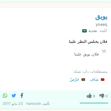
يويق
yoeeq
كلمة
نجدية
فلان يختلس النظر علينا
فلان يويق علينا
مصطلحات ذات صلة:
شاف
خَرَّصْ
9
0
تأليف
hanoosh
23 مايو 2011