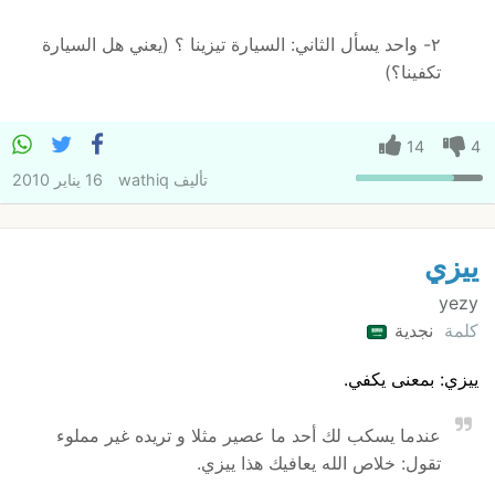
٢- واحد يسأل الثاني: السيارة تيزينا ؟ (يعني هل السيارة
تكفينا؟)
14
4
تأليف
wathiq
16 يناير 2010
ييزي
yezy
كلمة
نجدية
ييزي: بمعنى يكفي.
عندما يسكب لك أحد ما عصير مثلا و تريده غير مملوء
تقول: خلاص الله يعافيك هذا ييزي.