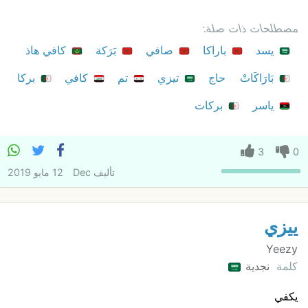
مصطلحات ذات صلة:
يسد
باراكا
صافي
بَرَكة
كافي هاذ
بَارَاكَاتْ
حاج
تيزي
تم
كافي
بركا
ياسر
بركات
3
0
تأليف
Dec
12 مايو 2019
ييزي
Yeezy
كلمة
نجدية
يكفي