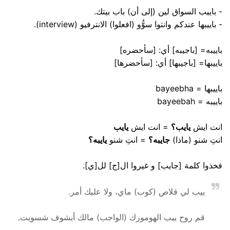
- باييب السواق لين (إلى أن) باب بيتك.
- باييبها عندكم وانتوا سوُّو (افعلوا) الانترفيو (interview).
باييبه= [باجيبه] أي: [سأحضره]
باييبها= [باجيبها] أي: [سأحضرها]
باييبها = bayeebha
باييبه = bayeebah
انت ايش
يايب؟
= انت ايش
يايب
انتِ شنو (ماذا)
جايبه؟
= انتِ شنو
يايبه؟
فخذوا كلمة [جايب] و غيروا ال[ج] لل[ي].
ييب لي قلاص (كوب) ماي، ولا عليك أمر.
قم روح ييب الهومورك (الواجب) مالك أبشوف شسويت.