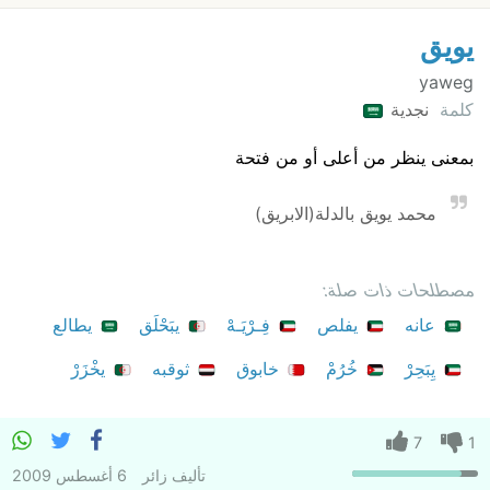
يويق
yaweg
كلمة
نجدية
بمعنى ينظر من أعلى أو من فتحة
محمد يويق بالدلة(الابريق)
مصطلحات ذات صلة:
عانه
يفلص
فِـرْيَـهْ
يبَحْلَق
يطالع
يِبَحِرْ
خُرُمْ
خابوق
ثوقبه
يخْزَرْ
7
1
تأليف
زائر
6 أغسطس 2009