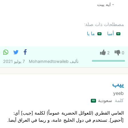
- ايه ييت
مصطلحات ذات صلة:
أمبا
ما يا
2
0
تأليف
Mohammedtowaileb
7 يوليو 2021
ييب
yeeb
كلمة
سعودية
العامي القطري (للعوائل الحضرية عموماً) لكلمة [جيب] أي:
[أحضِر]. تستخدم في دول الخليج عامة، و ربما في العراق أيضا.