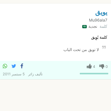
يويق
Mu96ala7
كلمة
نجدية
كلمة يُوِيق
لا تويق من تحت الباب
4
0
تأليف
زائر
5 سبتمبر 2011