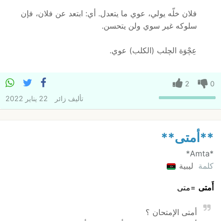
فلان خلّه يولي، عوي ما يتعدل. أي: ابتعد عن فلان، فإن
سلوكه غير سوي ولن يتحسن.
عِچْوَة الچلب (الكلب) عوي.
2
0
تأليف
زائر
22 يناير 2022
**أمتى**
*Amta*
كلمة
ليبية
أَمتى
=متى
أمتى الإمتحان ؟