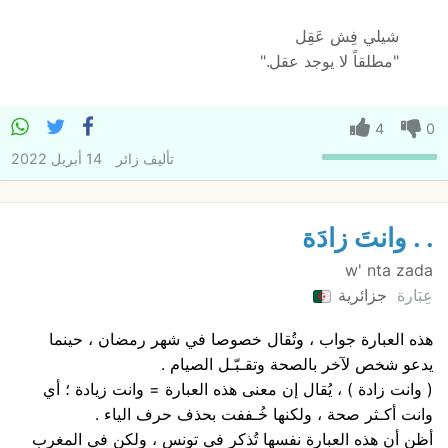
شيلي فِش عَقِل
"مطلقاً لا يوجد عقل."
4
0
تأليف
زائر
14 أبريل 2022
. . وانتَ زادَة
w' nta zada
عِبَارة
جزائرية
هذه العبارة جواب ، وتُقال خصوصا في شهر رمضان ، حينما
يدعو شخص لآخر بالصحة وتقـبّـل الصيام .
( وانت زادة ) ، يُقال إن معنى هذه العبارة = وانت زيادة ؛ أي
وانت أكـثر صحة ، ولكنها خُـففت بحذف حرف الياء .
أظن أن هذه العبارة نفسها تُذكر في تونس ، ولكن في المغرب