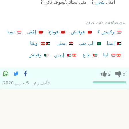
أمتى
بتجي
؟= متى ستأتي/سوف تأتي ؟
مصطلحات ذات صلة:
وكتيش ؟
فوقاش
فوياخ
إمْتَى
ئيمتا
ايمتا
الي متى
ايمتي
وينتا
اينا
طاع
إيمتن
وقتاش
2
0
تأليف
زائر
5 مارس 2020