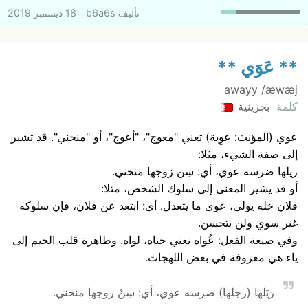
تأليف
b6a6s
18 ديسمبر 2019
** عَوَي **
awayy /æwæj
كلمة
بحرينية
عوي (المؤنث: عوِية) تعني "معوج"، "أعوج"، أو "منحني". قد تشير
إلى صفة الشيء، مثلا:
ريلها ضرسه عوي، أي: سِن زوجها منحني.
أو قد يشير المعنى إلى سلوك الشخص، مثلا:
فلان خله يولي، عوي ما يتعدل. أي: ابتعد عن فلان، فإن سلوكه
غير سوي ولن يتحسن.
وفي صيغة الفعل: عُواه تعني حناه، لواه. وظاهرة قلب الجيم إلى
ياء هي معروفة في بعض اللهجات.
رَيَلها (رجلها) ضرسه عوي، أي: سِنُ زوجها منحني.