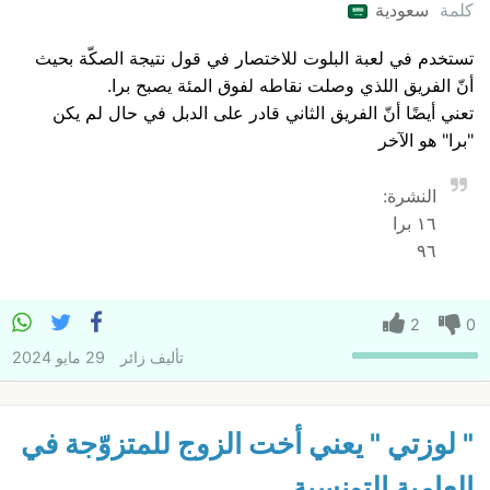
كلمة
سعودية
تستخدم في لعبة البلوت للاختصار في قول نتيجة الصكّة بحيث
أنّ الفريق اللذي وصلت نقاطه لفوق المئة يصبح برا.
تعني أيضًا أنّ الفريق الثاني قادر على الدبل في حال لم يكن
"برا" هو الآخر
النشرة:
١٦ برا
٩٦
2
0
تأليف
زائر
29 مايو 2024
" لوزتي " يعني أخت الزوج للمتزوّجة في
العامية التونسية