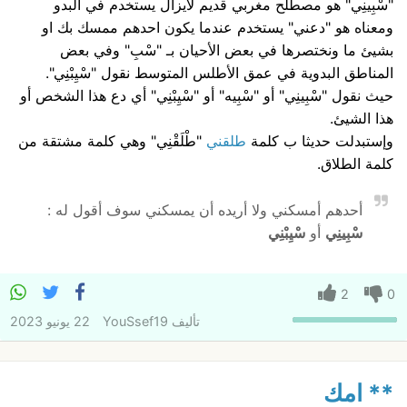
"سْبِينِي" هو مصطلح مغربي قديم لايزال يستخدم في البدو
ومعناه هو "دعني" يستخدم عندما يكون احدهم ممسك بك او
بشيئ ما ونختصرها في بعض الأحيان بـ "سْبِ" وفي بعض
المناطق البدوية في عمق الأطلس المتوسط نقول "سْيِبْنِي".
حيث نقول "سْبِينِي" أو "سْبِيه" أو "سْيِبْنِي" أي دع هذا الشخص أو
هذا الشيئ.
وإستبدلت حديثا ب كلمة
طلقني
"طْلَقْنِي" وهي كلمة مشتقة من
كلمة الطلاق.
أحدهم أمسكني ولا أريده أن يمسكني سوف أقول له :
سْبِينِي
أو
سْيِبْنِي
2
0
تأليف
YouSsef19
22 يونيو 2023
** امك