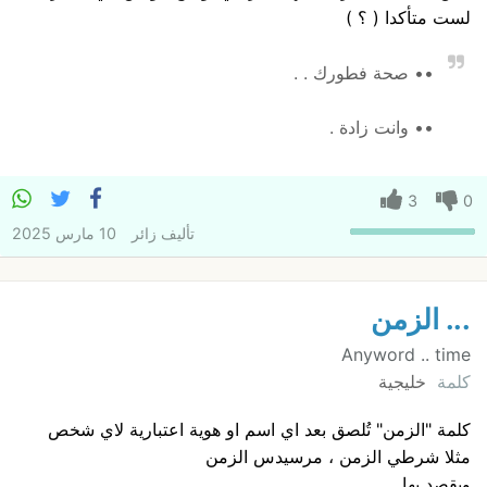
لست متأكدا ( ؟ )
•• صحة فطورك . .
•• وانت زادة .
3
0
تأليف
زائر
10 مارس 2025
... الزمن
Anyword .. time
كلمة
خليجية
كلمة "الزمن" تُلصق بعد اي اسم او هوية اعتبارية لاي شخص
مثلا شرطي الزمن ، مرسيدس الزمن
ويقصد بها