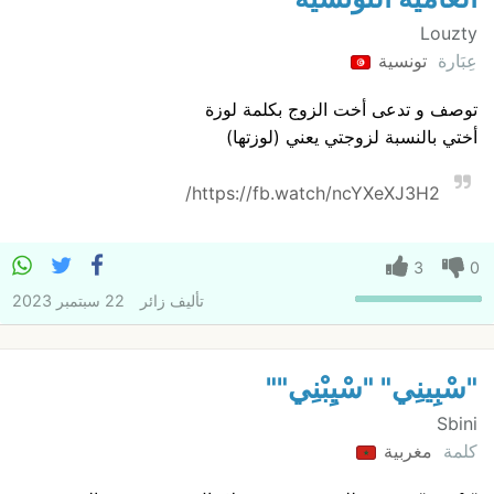
Louzty
عِبَارة
تونسية
توصف و تدعى أخت الزوج بكلمة لوزة
أختي بالنسبة لزوجتي يعني (لوزتها)
https://fb.watch/ncYXeXJ3H2/
3
0
تأليف
زائر
22 سبتمبر 2023
"سْبِينِي" "سْيِبْنِي""
Sbini
كلمة
مغربية