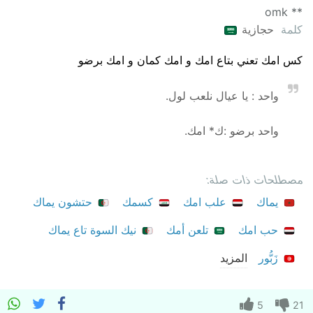
** omk
كلمة
حجازية
كس امك تعني بتاع امك و امك كمان و امك برضو
واحد : يا عيال نلعب لول.
واحد برضو :ك* امك.
مصطلحات ذات صلة:
يماك
علب امك
كسمك
حتشون يماك
حب امك
تلعن أمك
نيك السوة تاع يماك
زَبُّور
المزيد
5
21