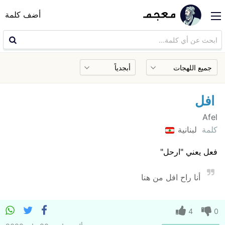
أضف كلمة
افل
Afel
كلمة
لبنانية
فعل يعني "ارحل"
أنا راح افل من هنا
4
0