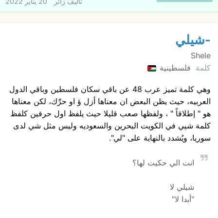
تأليف
زائر
20 يناير 2022
-شيلي
Shele
كلمة
فلسطينية
وهي كلمة تميز عرب 48 عن باقي سكان فلسطين وباقي الدول
العربيه، حيث يظن البعض ان معناها أزل ؤ او حرِّك، لكن معناها
هو " إطلاقاً " ، ولفظها صعب قليلا حيث يلفظ اول حرفين كلفظ
كلمة شيي في الكويت البحرين والسعوديه وليس مثل شي لدى
سوريا، ويُشدد بالنهاية على "لي".
انت الي حكيت لها؟
شيلي لا
"أبدا لا"