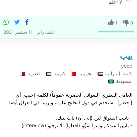
لا اعلم
1
0
تأليف
زائر
11 سبتمبر 2021
ييب
yeeb
كلمة
إماراتية
بحرينية
كويتية
قطرية
سعودية
العامي القطري (للعوائل الحضرية عموماً) لكلمة [جيب] أي:
[أحضِر]. تستخدم في دول الخليج عامة، و ربما في العراق أيضا.
- باييب السواق لين (إلى أن) باب بيتك.
- باييبها عندكم وانتوا سوُّو (افعلوا) الانترفيو (interview).