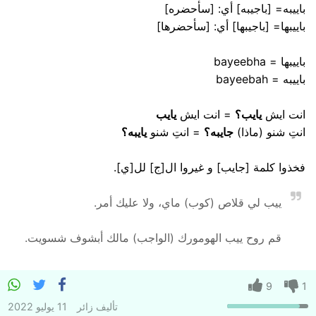
باييبه= [باجيبه] أي: [سأحضره]
باييبها= [باجيبها] أي: [سأحضرها]
باييبها = bayeebha
باييبه = bayeebah
انت ايش
يايب؟
= انت ايش
يايب
انتِ شنو (ماذا)
جايبه؟
= انتِ شنو
يايبه؟
فخذوا كلمة [جايب] و غيروا ال[ج] لل[ي].
ييب لي قلاص (كوب) ماي، ولا عليك أمر.
قم روح ييب الهومورك (الواجب) مالك أبشوف شسويت.
9
1
تأليف
زائر
11 يوليو 2022