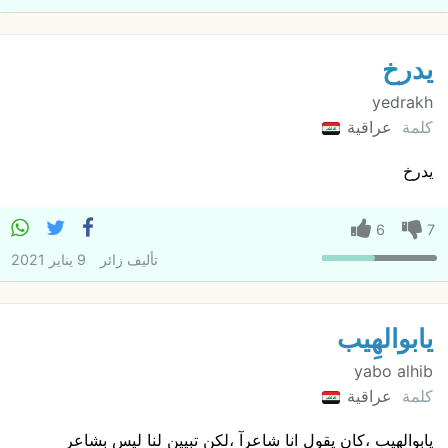
یدرخ
yedrakh
كلمة
عراقية
یدرخ
6
7
تأليف
زائر
9 يناير 2021
یابوالهِیب
yabo alhib
كلمة
عراقية
یابوالهیب ،کان یقول انا شاعرآ ،لکن تبیین لنا لیس بشاعر