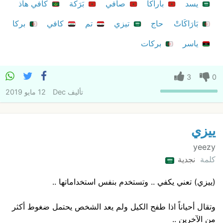
يسد
باراكا
صافي
بَرَكة
كافي هاذ
بَارَاكَاتْ
حاج
تيزي
تم
كافي
بركا
ياسر
بركات
3
0
تأليف
Dec
12 مايو 2019
ييزي
yeezy
كلمة
نجدية
(ييزي) تعني يكفي .. وتستخدم بنفس استخداماتها ..
وتقال أحياناً اذا طفح الكيل ولم يعد الشخص يحتمل ضغوط أكثر
من الآخرين ..