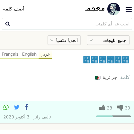
أضف كلمة
عربي
English
Français
﹵﹵﹵﹵﹵﹵
كلمة
جزائرية
28
30
تأليف
زائر
3 أكتوبر 2020