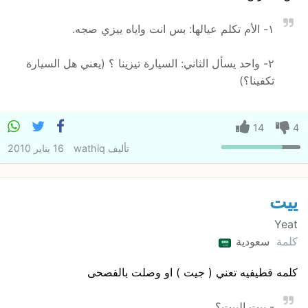
١- الأم تكلم عيالها: بس انت واياه ييزي صجه.
٢- واحد يسأل الثاني: السيارة تيزينا ؟ (يعني هل السيارة
تكفينا؟)
14
4
تأليف
wathiq
16 يناير 2010
ييت
Yeat
كلمة
سعودية
كلمه قطيفيه تعني ( جيت ) او وصلت بالفصحى
- ييت البيت؟