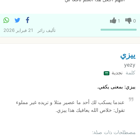
1
0
تأليف
زائر
21 فبراير 2026
ييزي
yezy
كلمة
نجدية
ييزي: بمعنى يكفي.
عندما يسكب لك أحد ما عصير مثلا و تريده غير مملوء
تقول: خلاص الله يعافيك هذا ييزي.
مصطلحات ذات صلة: