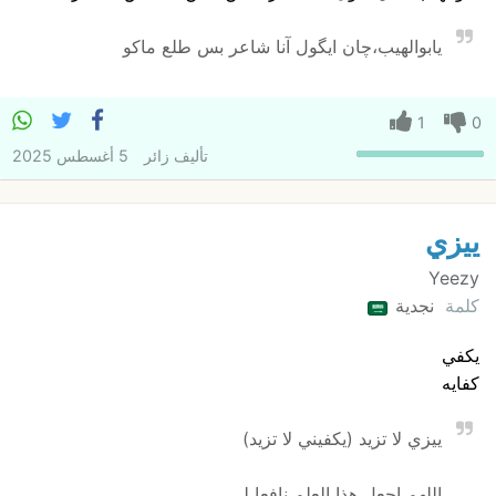
یابوالهیب،چان ایگول آنا شاعر بس طلع ماکو
1
0
تأليف
زائر
5 أغسطس 2025
ييزي
Yeezy
كلمة
نجدية
يكفي
كفايه
ييزي لا تزيد (يكفيني لا تزيد)
اللهم اجعل هذا العلم نافعا لي