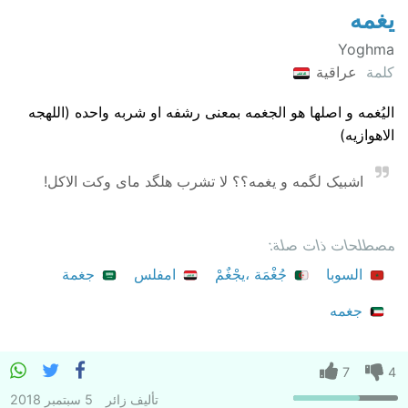
یغمه
Yoghma
كلمة
عراقية
الیُغمه و اصلها هو الجغمه بمعنی رشفه او شربه واحده (اللهجه
الاهوازیه)
اشبیک لگمه و یغمه؟؟ لا تشرب هلگد مای وکت الاکل!
مصطلحات ذات صلة:
السوبا
جُغْمَة ،يجْغٌمْ
امفلس
جغمة
جغمه
7
4
تأليف
زائر
5 سبتمبر 2018