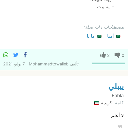
- ايه ييت
مصطلحات ذات صلة:
أمبا
ما يا
2
0
تأليف
Mohammedtowaileb
7 يوليو 2021
ييبلي
Eabla
كلمة
كويتية
لا أعلم