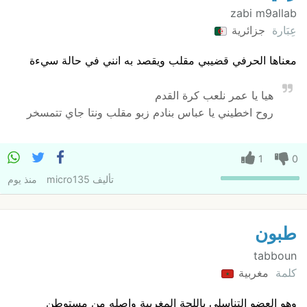
zabi m9allab
عِبَارة
جزائرية
معناها الحرفي قضيبي مقلب ويقصد به انني في حالة سيءة
هيا يا عمر نلعب كرة القدم
روح اخطيني يا عباس بنادم زبو مقلب ونتا جاي تتمسخر
1
0
تأليف
micro135
منذ يوم
طبون
tabboun
كلمة
مغربية
وهو العضو التناسلي باللجة المغربية واصله من مستوطن