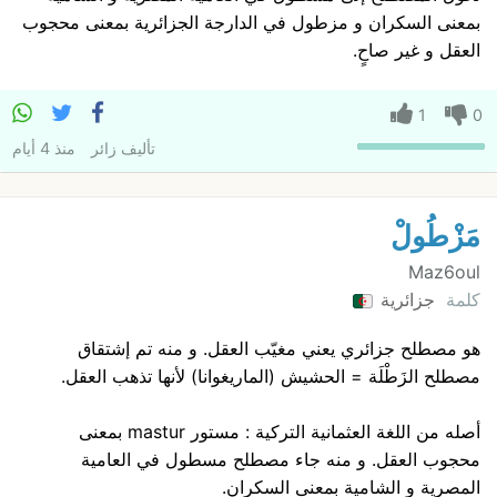
بمعنى السكران و مزطول في الدارجة الجزائرية بمعنى محجوب
العقل و غير صاحٍ.
1
0
تأليف
زائر
منذ 4 أيام
مَزْطُولْ
Maz6oul
كلمة
جزائرية
هو مصطلح جزائري يعني مغيّب العقل. و منه تم إشتقاق
مصطلح الزَطْلَة = الحشيش (الماريغوانا) لأنها تذهب العقل.
أصله من اللغة العثمانية التركية : مستور mastur بمعنى
محجوب العقل. و منه جاء مصطلح مسطول في العامية
المصرية و الشامية بمعنى السكران.