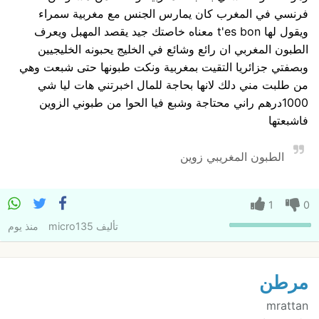
فرنسي في المغرب كان يمارس الجنس مع مغربية سمراء
ويقول لها t'es bon معناه خاصتك جيد يقصد المهبل ويعرف
الطبون المغربي ان رائع وشائع في الخليج يحبونه الخليجيين
وبصفتي جزائريا التقيت بمغربية ونكت طبونها حتى شبعت وهي
من طلبت مني دلك لانها بحاجة للمال اخبرتني هات ليا شي
1000درهم راني محتاجة وشبع فيا الحوا من طبوني الزوين
فاشبعتها
الطبون المغريبي زوين
1
0
تأليف
micro135
منذ يوم
مرطن
mrattan