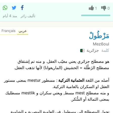
1
0
تأليف
زائر
منذ 4 أيام
عربي
Français
مَزْطُولْ
Mez6oul
كلمة
جزائرية
هو مصطلح جزائري يعني مغيّب العقل. و منه تم إشتقاق
مصطلح الزَطْلَة = الحشيش (الماريغوانا) لأنها تذهب العقل.
أصله من اللغة
العثمانية التركية
: مسطور mestur بمعنى مستور
العقل او السكران بالعامية التركية.
و منه مصطلح mest مسط, ويعني سكران و mestlik مسطليك
بمعنى الثمالة أو السُّكر.
تحول المصطلح إلى مسطول في العامية المصرية و الشامية