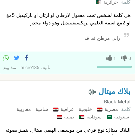
كلمة
جزائرية
هي كلمة لشخص تحت مفعول لارطان او ارتان او باركيديل 5مغ
او 2مغ اسمه العلمي تريكسيفينيديل وهو دواء مخدر
راني مرطن قد قد
1
0
تأليف
micro135
منذ يوم
بلاك ميتال
Black Metal
كلمة
مصرية
خليجية
عراقية
شامية
مغاربية
سعودية
سودانية
يمنية
البلاك ميتال: نوع فرعي من موسيقى الهيفي ميتال، يتميز بصوته