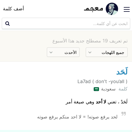
أضف كلمة
تم تعريف 19 مصطلح جديد هذا الأسبوع
لَحَد
La7ad ( don't -you’all )
كلمة
سعودية
لَحَدْ ، تعني
لا أحد
وهي صيغة أمر
لحد يرفع صوته! = لا احد منكم يرفع صوته