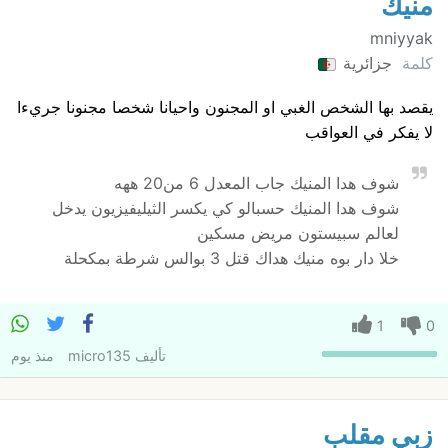
منيك
mniyyak
كلمة
جزائرية
يقصد بها الشخص الغبي او المجنون واحيانا شخصا مجنونا جريءا
لا يفكر في العواقب
شوف هدا المنيك جاب المعدل 6 من20 ههه
شوف هدا المنيك حسبالو كي يكسر الثيليفيزيون يدخل
لعالم سبيستون مريض مسكين
خلا دار بوه منيك هداك قتل 3 بوالس شرطة بمكحلة
1
0
تأليف
micro135
منذ يوم
زبي مقلب