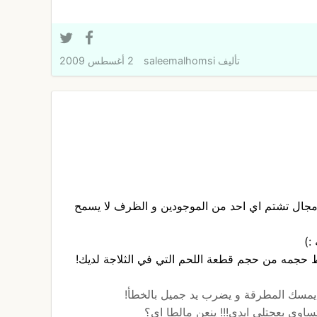
تأليف
saleemalhomsi
2 أغسطس 2009
 مجال تشتم اي احد من الموجودين و الظرف لا يسمح
:)
ط حجمه من حجم قطعة اللحم التي في الثلاجة لديك!
د يمسك المطرقة و يضرب يد جميل بالخطأ!
وي بعجتلي ايدي!!! ينعن مالطا اي؟