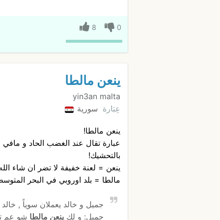
8
0
ينعن مالطا
yin3an malta
عِبَارة
سورية
ينعن مالطا!
عبارة تقال عند الغضب الحاد و مافي
بالتحشيك!
ينعن = لعنة خفيفة لا تضر ان شاء الله 
مالطا = بلد اوروبي في البحر المتوس
جميل و خالد يعملان سوياً , خال
جميل: و لك
ينعن مالطا
شو عم تسا