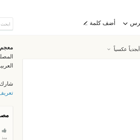
هرس
أضف كلمة
معجم
أبجدياً عكسياً
المصلح
العربية
شارك 
تعريف 
مصط
منذ 5 دقائق