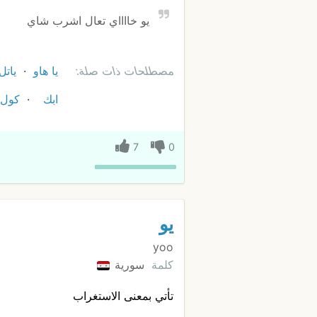
يو خااااي تعال اشرب شاي
مصطلحات ذات صلة:
يا هاو
ياتل
ابك
كول 
7
0
يو
yoo
كلمة
سورية
تأتي بمعنى الاستغراب