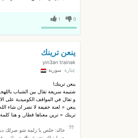
1
0
ينعن ترينك
yin3an trainak
عِبَارة
سورية
ينعن ترينك!
شتيمة سريعة تقال بين الشباب باللهجة
و تقال في المواقف الكوميدية على ال
ينعن = لعنة خفيفة لا تضر ان شاء الله 
ترينك = ترين معناها قطار, و هنا كلمة ت
خالد: خلص يا زلمة شو صرلك دب
جميل: لك
ينعن ترينك
شو لئيم, قو