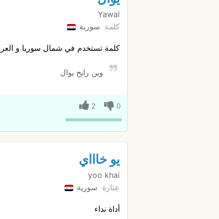
Yawal
كلمة
سورية
كلمة تستخدم في شمال سوريا و العراق
وين رايح يوال
2
0
يو خاااي
yoo khai
عِبَارة
سورية
أداة نداء