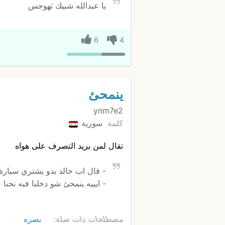
يا عبدالله شبيك تهوجس
6
4
ينمحئ
ynm7e2
كلمة
سورية
تقال لمن يريد التصرف على هواه
- قال اب خالد بدو يشتري سيارة
- ايييه ينمحئ شو دخلنا فيه نحنا
مصطلحات ذات صلة:
بصره