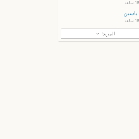
ياسين
المزيد!