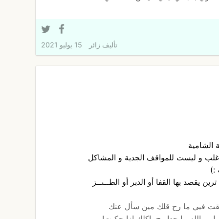
تأليف
زائر
15 يوليو 2021
 الشامية
اغلب و ليست للمواقف الجدية و المشاكل
:)
رين يقصد بها القفا أو الدبر أو الطــىــز
قت فيي ما رح قلك مين سأل عنك
ل و الله ما حدا رح ياكلك ازا حكيت!