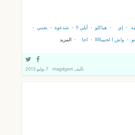
بة
إي
هياكلو
أيلي !!
شدعوة
يعنني
و
واش ا لحبيبااااا
احا
المزيد
تأليف
magdgsm
7 يوليو 2013