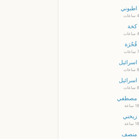
اطبوني
كخة
قُحْرَة
اسرائيل
اسرائيل
مصطفي
زيخني
منصف