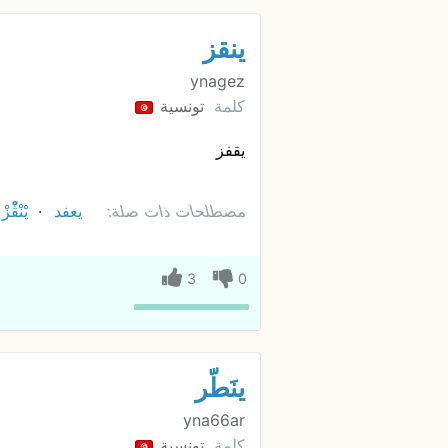
ينقز
ynagez
كلمة
تونسية
يقفز
مصطلحات ذات صلة:
يعفد
يْنْڨّْزْ
3
0
ينَطّر
yna66ar
كلمة
تونسية