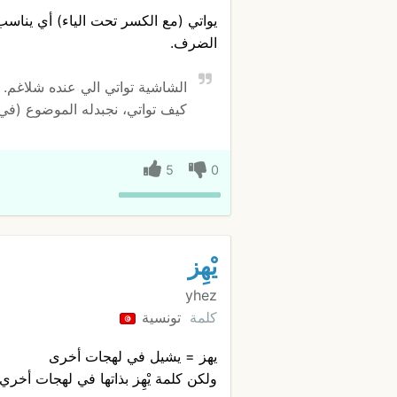
يواتي (مع الكسر تحت الياء) أي يناس
الضرف.
الشاشية تواتي الي عنده شلاغم.
كيف تواتي، نجبدله الموضوع (في ه
5
0
يْهِز
yhez
كلمة
تونسية
يهز = يشيل في لهجات أخرى
ولكن كلمة يْهِز بذاتها في لهجات أخر