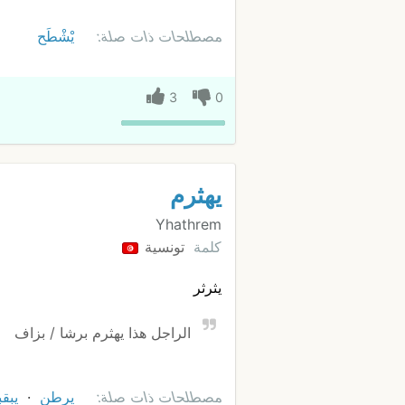
مصطلحات ذات صلة:
يْشْطَح
3
0
يهثرم
Yhathrem
كلمة
تونسية
يثرثر
الراجل هذا يهثرم برشا / بزاف
مصطلحات ذات صلة:
يرطن
يبق