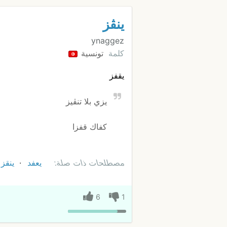
ينڨز
ynaggez
كلمة
تونسية
يقفز
يزي بلا تنڨيز
كفاك قفزا
مصطلحات ذات صلة:
يعفد
ينقز
6
1