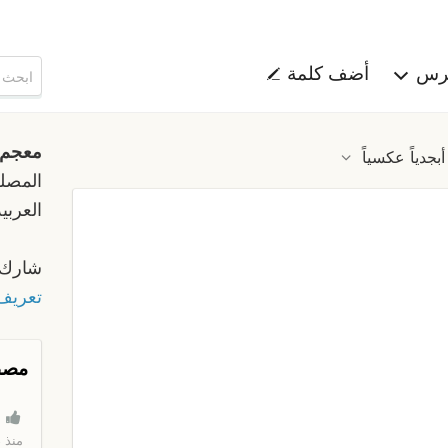
هرس
أضف كلمة
معجم
أبجدياً عكسياً
المصلح
العربية
شارك 
تعريف 
مصط
منذ 18 دقيقة