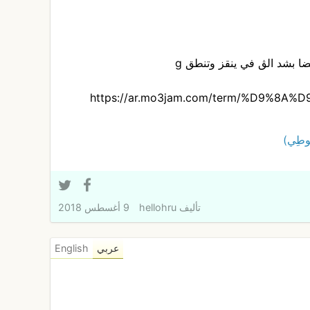
يضا بشد الڨ في ينقز وتنطق g
https://ar.mo3jam.com/term/%D9%8A
ُوطِي)
تأليف
hellohru
9 أغسطس 2018
عربي
English