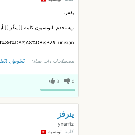
يقفز.
ويستخدم التونسيون كلمة [[ ينڨّز ]] أ
%D9%86%DA%A8%D8%B2#Tunisian
مصطلحات ذات صلة:
يْسُوطِي (يْص
3
0
ينرفز
ynarfiz
كلمة
تونسية