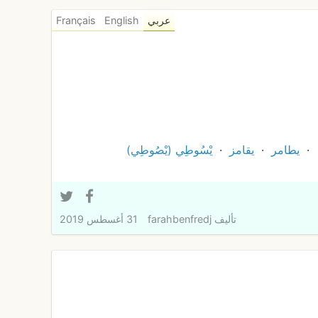
عربي
English
Français
يطامر
يقامز
يْسُوطِي (يْصُوطِي)
تأليف
farahbenfredj
31 أغسطس 2019