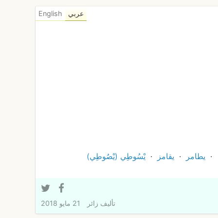
عربي
English
يطامر
يقامز
يْسُوطِي (يْصُوطِي)
تأليف
زائر
21 مايو 2018