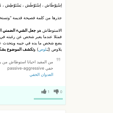
اِسْتِوْطَاش ، اِسْتَوْطَش ، يَسْتَوْطِش ، م
جذرها من كلمة فصيحة قديمة "وتستخد
الاستوطاش هو
جعل الشيء الضمني ا
فمثلا عندما يعبر شخص عن رغبته في ال
يضع شخص ما يده في جيبه ويتحدث عن 
يلاوص (يُـ
لوص
) و
تكشف الموضوع بشكل
خفي passive-aggressive
العدوان الخفي
1
0