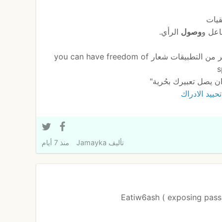
قيات
فاعل و
وصول
الرأي.
ففي ظل العالم الرقمي تتخذ كثير من التطبيقات شعار you can have freedom of
s
ن يصل تعبيرك بحُرية"
تحييد الادراك
تأليف
Jamayka
منذ 7 أيام
Eatiw6ash ( exposing passi