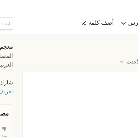
هرس
أضف كلمة
معجم
المصلح
أحدث
العربية
شارك 
تعريف 
مصط
منذ 45 دقيقة