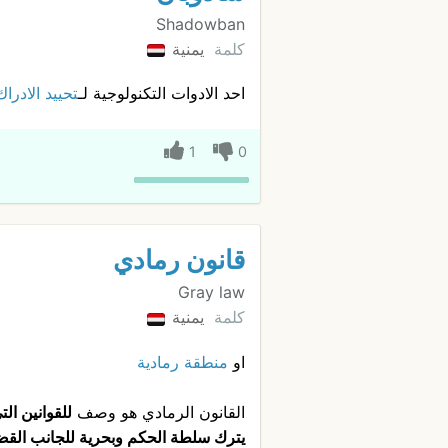
Shadowban
كلمة
يمنية
احد الادوات التكنولوجية لـ
تحييد الادراك
1
0
قانون رمادي
Gray law
كلمة
يمنية
او
منطقة رمادية
القانون الرمادي هو وصف
للقوانين الت
يترك سلطة الحكم وبحرية للجانب القض