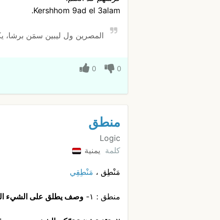
Kershhom 9ad el 3alam.
المصرين ول ليبين سمَن برشا، يك
0
0
منطق
Logic
كلمة
يمنية
مَنْطِق ،
مَنْطِقِي
منطق : ١-
وصف يطلق على الشيء المت