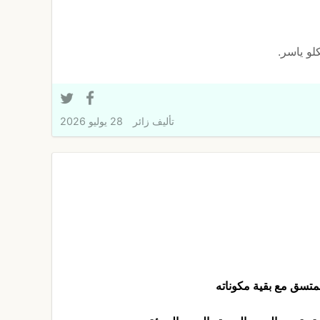
لو ياسر.
تأليف
زائر
28 يوليو 2026
سق مع بقية مكوناته