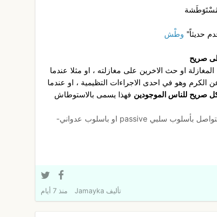
ُسْتَوَطَشة
م حديثاً"
وطْش
لى صريح
مغازلة او حث الاخرين على مغازلته ، او مثلا عندما
الكرم وهو في احدى الاجراءات التظيمية ، او عندما
 صريح للناس الموجودين
فهذا يسمى بالاستوطاش
من المفيد احيانا استوطاش من يتواصل بأسلوب سلبي passive او باسلوب عدواني-
تأليف
Jamayka
منذ 7 أيام