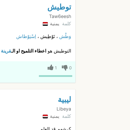
توطيش
Taw6eesh
كلمة
يمنية
وَطْش
، تَوْطِيش ،
اِسْتِوْطاش
التوطيش هو
اعطاء التلميح او الـ
قرينة
ا
1
0
ليبية
Libeya
كلمة
يمنية
كرشهم قد العلم.