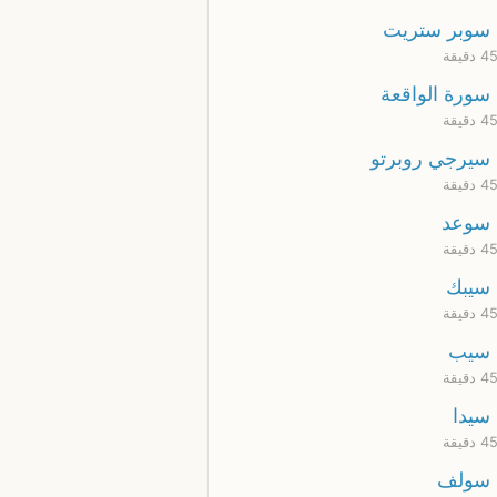
سوبر ستريت
سورة الواقعة
سيرجي روبرتو
سوعد
سيبك
سيب
سيدا
سولف